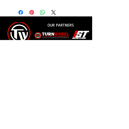
OUR PARTNERS
© 2018
- Evolution Racing League
e-mail:
erleague.av@gmail.com
whatsapp:
+55 11 9.8854-0426
Address: Rua Jorge Copelli, 45 - Forestry Jd -
Jundiaí /SP - CEP
13215-630
Privacy Policy
EVOLUTION