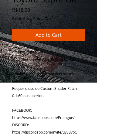
Price
R$18.00
Excluding Sales Tax
Add to Cart
Produto Digital 3D
Mod para o simulador Assetto Corsa
Versão: 0.1
Atualizações: de dois em dois meses
Skin: Padrão
Requer o uso do Custom Shader Patch
0.1.60 ou superior.
FACEBOOK:
https://www.facebook.com/Erleague/
DISCORD:
https://discordapp.com/invite/uy88vbC